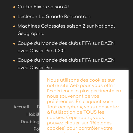
Critter Fixers saison 4 !
Leclerc « La Grande Rencontre »
Machines Colossales saison 2 sur National
Geographic
Coupe du Monde des clubs FIFA sur DAZN
avec Olivier Pin J-30 !
Coupe du Monde des clubs FIFA sur DAZN
avec Olivier Pin
Nous utilisons des cookies sur
notre site Web pour vous offrir
l'expérience la plus pertinente en
nous souvenant de vos
préférences. En cliquant sur «
Tout accepter », vous consentez
Accueil
Démo
Blog
Radio
Publicité
à l'utilisation de TOUS les
Habillage d’antenne
Télévision
cookies. Cependant, vous
Doublage
Documentaire
Contact
pouvez cliquer sur "Réglages
cookies" pour contrôler votre
Politique de confidentialité