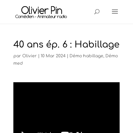
40 ans ép. 6 : Habillage
par
Olivier
|
10 Mar 2024
|
Démo habillage
,
Démo
med