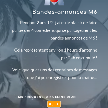
Bandes-annonces M6
Pendant 2 ans 1/2, j’ai eu le plaisir de faire
partie des 4 comédiens qui se partageaient les
bandes annonces de M6 !
Cela représentent environ 1 heure d’antenne
par 24h en cumulé !
Voici quelques uns des centaines de messages
que j’ai pu enregistrer pour la chaine…
M6 FRÉQUENSTAR CELINE DION
Lecteur
Vm
P