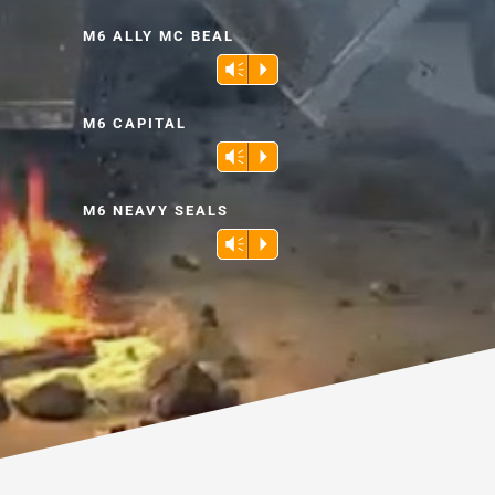
audio
M6 ALLY MC BEAL
Lecteur
Vm
P
audio
M6 CAPITAL
Lecteur
Vm
P
audio
M6 NEAVY SEALS
Lecteur
Vm
P
audio