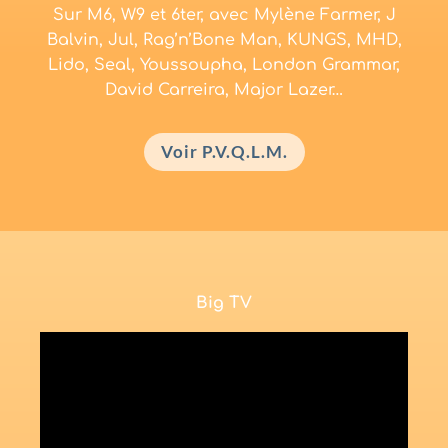
Sur M6, W9 et 6ter, avec Mylène Farmer, J
Balvin, Jul, Rag’n’Bone Man, KUNGS, MHD,
Lido, Seal, Youssoupha, London Grammar,
David Carreira, Major Lazer…
Voir P.V.Q.L.M.
Big TV