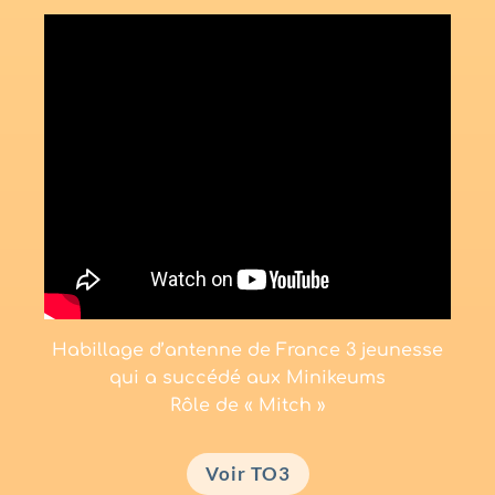
Habillage d’antenne de France 3 jeunesse
qui a succédé aux Minikeums
Rôle de « Mitch »
Voir TO3