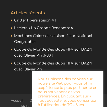
Articles récents
Critter Fixers saison 4 !
Leclerc « La Grande Rencontre »
Machines Colossales saison 2 sur National
Geographic
Coupe du Monde des clubs FIFA sur DAZN
avec Olivier Pin J-30 !
Coupe du Monde des clubs FIFA sur DAZN
avec Olivier Pin
Nous utilisons des cookies sur
notre site Web pour vous offrir
l'expérience la plus pertinente en
nous souvenant de vos
préférences. En cliquant sur «
Tout accepter », vous consentez
Accueil
Démo
Blog
Radio
Publicité
à l'utilisation de TOUS les
Habillage d’antenne
Télévision