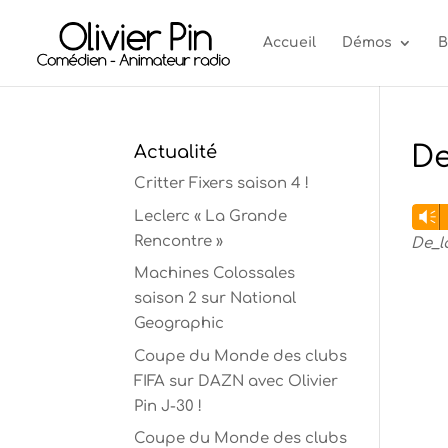
Accueil
Démos
B
De
Actualité
Critter Fixers saison 4 !
Lect
Leclerc « La Grande
Vm
audi
Rencontre »
De_l
Machines Colossales
saison 2 sur National
Geographic
Coupe du Monde des clubs
FIFA sur DAZN avec Olivier
Pin J-30 !
Coupe du Monde des clubs