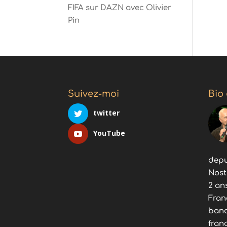
FIFA sur DAZN avec Olivier
Pin
Suivez-moi
Bio
twitter
YouTube
depu
Nost
2 an
Fran
band
fran