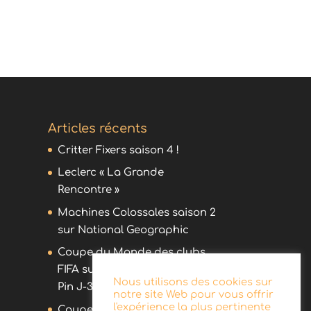
Articles récents
Critter Fixers saison 4 !
Leclerc « La Grande
Rencontre »
Machines Colossales saison 2
sur National Geographic
Coupe du Monde des clubs
FIFA sur DAZN avec Olivier
Nous utilisons des cookies sur
Pin J-30 !
notre site Web pour vous offrir
l'expérience la plus pertinente
Coupe du Monde des clubs