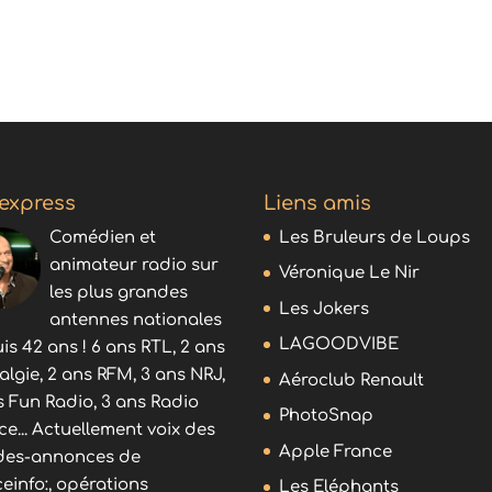
 express
Liens amis
Comédien et
Les Bruleurs de Loups
animateur radio sur
Véronique Le Nir
les plus grandes
Les Jokers
antennes nationales
LAGOODVIBE
is 42 ans ! 6 ans RTL, 2 ans
algie, 2 ans RFM, 3 ans NRJ,
Aéroclub Renault
s Fun Radio, 3 ans Radio
PhotoSnap
ce... Actuellement voix des
Apple France
es-annonces de
ceinfo:, opérations
Les Eléphants