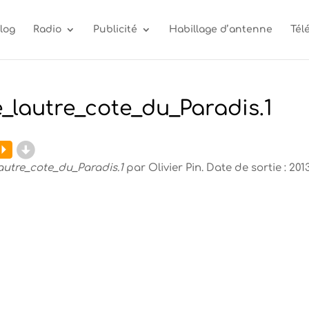
log
Radio
Publicité
Habillage d’antenne
Tél
_lautre_cote_du_Paradis.1
d
eur
P
o
autre_cote_du_Paradis.1
par Olivier Pin. Date de sortie : 2013