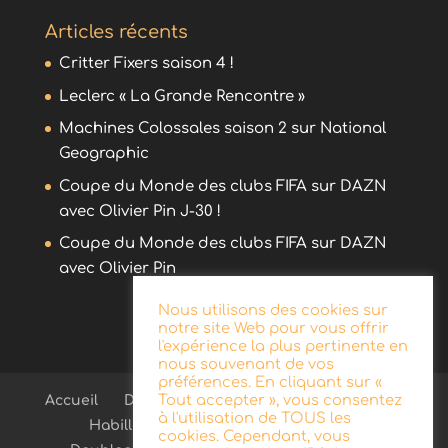
Articles récents
Critter Fixers saison 4 !
Leclerc « La Grande Rencontre »
Machines Colossales saison 2 sur National
Geographic
Coupe du Monde des clubs FIFA sur DAZN
avec Olivier Pin J-30 !
Coupe du Monde des clubs FIFA sur DAZN
avec Olivier Pin
Nous utilisons des cookies sur
notre site Web pour vous offrir
l'expérience la plus pertinente en
nous souvenant de vos
préférences. En cliquant sur «
Tout accepter », vous consentez
Accueil
Démo
Blog
Radio
Publicité
à l'utilisation de TOUS les
Habillage d’antenne
Télévision
cookies. Cependant, vous