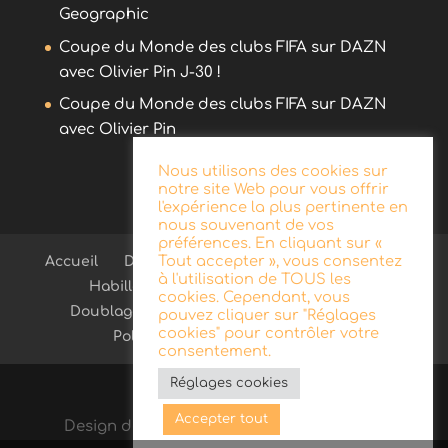
Geographic
Coupe du Monde des clubs FIFA sur DAZN
avec Olivier Pin J-30 !
Coupe du Monde des clubs FIFA sur DAZN
avec Olivier Pin
Nous utilisons des cookies sur
notre site Web pour vous offrir
l'expérience la plus pertinente en
nous souvenant de vos
préférences. En cliquant sur «
Tout accepter », vous consentez
Accueil
Démo
Blog
Radio
Publicité
à l'utilisation de TOUS les
Habillage d’antenne
Télévision
cookies. Cependant, vous
Doublage
Documentaire
Contact
pouvez cliquer sur "Réglages
cookies" pour contrôler votre
Politique de confidentialité
consentement.
Réglages cookies
Accepter tout
Design de
Elegant Themes
| Propulsé par