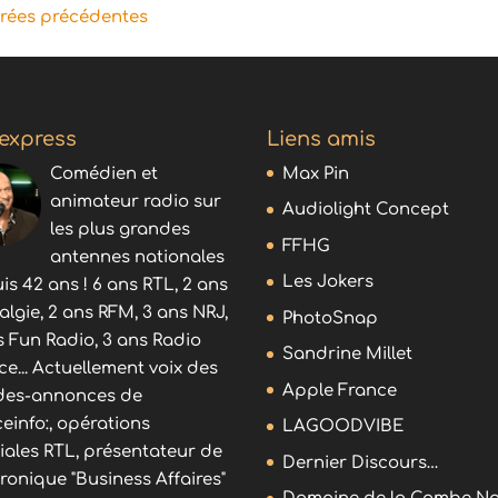
trées précédentes
 express
Liens amis
Comédien et
Max Pin
animateur radio sur
Audiolight Concept
les plus grandes
FFHG
antennes nationales
Les Jokers
is 42 ans ! 6 ans RTL, 2 ans
algie, 2 ans RFM, 3 ans NRJ,
PhotoSnap
s Fun Radio, 3 ans Radio
Sandrine Millet
ce... Actuellement voix des
Apple France
es-annonces de
ceinfo:, opérations
LAGOODVIBE
iales RTL, présentateur de
Dernier Discours…
hronique "Business Affaires"