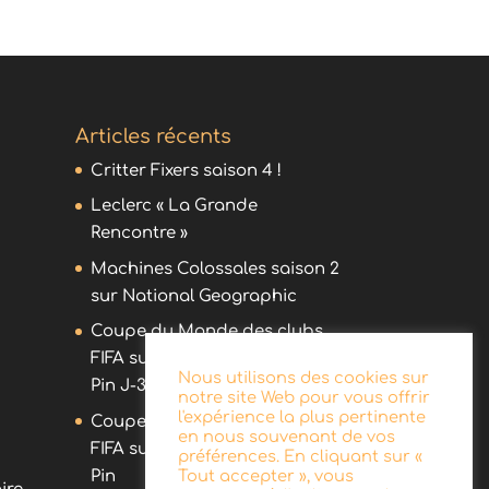
Articles récents
Critter Fixers saison 4 !
Leclerc « La Grande
Rencontre »
Machines Colossales saison 2
sur National Geographic
Coupe du Monde des clubs
FIFA sur DAZN avec Olivier
Nous utilisons des cookies sur
Pin J-30 !
notre site Web pour vous offrir
l'expérience la plus pertinente
Coupe du Monde des clubs
en nous souvenant de vos
FIFA sur DAZN avec Olivier
préférences. En cliquant sur «
Pin
Tout accepter », vous