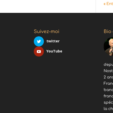
« En
Suivez-moi
Bio
twitter
YouTube
depu
Nost
2 an
Fran
band
fran
spéc
la c