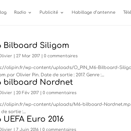
log
Radio
Publicité
Habillage d’antenne
Tél
 Bilboard Siligom
Olivier
|
27 Mar 2017
|
0 commentaires
s://olipin.fr/wp-content/uploads/O_PIN_M6-Bilboard-Sili
om par Olivier Pin. Date de sortie : 2017. Genre :...
 bilboard Nordnet
Olivier
|
20 Fév 2017
|
0 commentaires
s://olipin.fr/wp-content/uploads/M6-bilboard-Nordnet.mp3
de sortie :...
 UEFA Euro 2016
Olivier
|
7 Juin 2016
|
0 commentaires