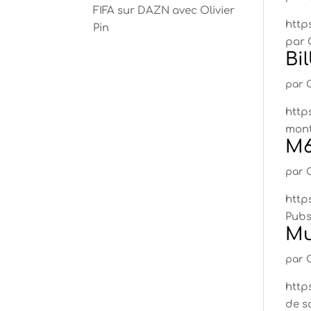
FIFA sur DAZN avec Olivier
http
Pin
par O
Bi
par
http
montr
M6
par
http
Pubs 
Mu
par
http
de so