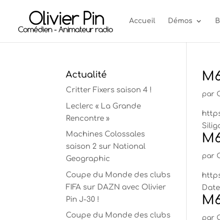
Accueil
Démos
B
M6
Actualité
Critter Fixers saison 4 !
par
Leclerc « La Grande
http
Rencontre »
Silig
Machines Colossales
M6
saison 2 sur National
par
Geographic
Coupe du Monde des clubs
http
FIFA sur DAZN avec Olivier
Date 
M6
Pin J-30 !
Coupe du Monde des clubs
par