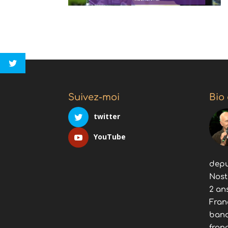
Suivez-moi
Bio
twitter
YouTube
depu
Nost
2 an
Fran
band
fran