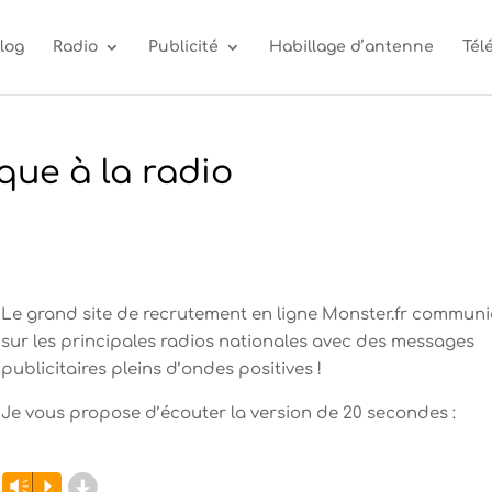
log
Radio
Publicité
Habillage d’antenne
Tél
ue à la radio
Le grand site de recrutement en ligne Monster.fr commun
sur les principales radios nationales avec des messages
publicitaires pleins d’ondes positives !
Je vous propose d’écouter la version de 20 secondes :
d
Lecteur
Vm
P