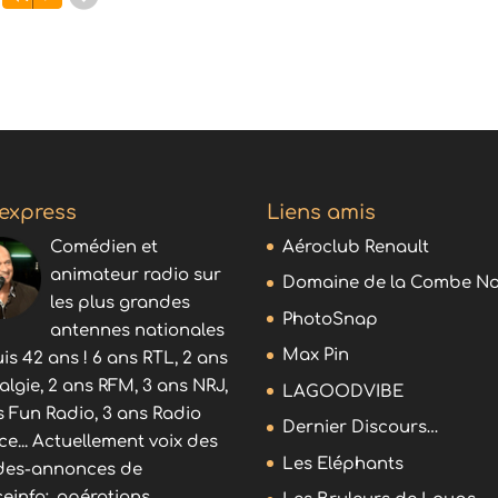
audio
 express
Liens amis
Comédien et
Aéroclub Renault
animateur radio sur
Domaine de la Combe No
les plus grandes
PhotoSnap
antennes nationales
Max Pin
is 42 ans ! 6 ans RTL, 2 ans
algie, 2 ans RFM, 3 ans NRJ,
LAGOODVIBE
s Fun Radio, 3 ans Radio
Dernier Discours…
ce... Actuellement voix des
Les Eléphants
es-annonces de
ceinfo:, opérations