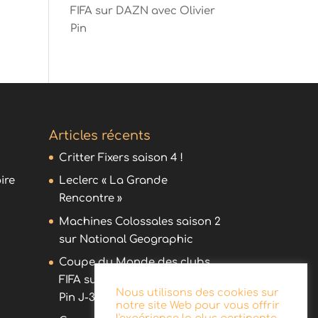
FIFA sur DAZN avec Olivier
Pin
Articles récents
Critter Fixers saison 4 !
ire
Leclerc « La Grande
Rencontre »
Machines Colossales saison 2
sur National Geographic
Coupe du Monde des clubs
FIFA sur DAZN avec Olivier
Nous utilisons des cookies sur
Pin J-30 !
notre site Web pour vous offrir