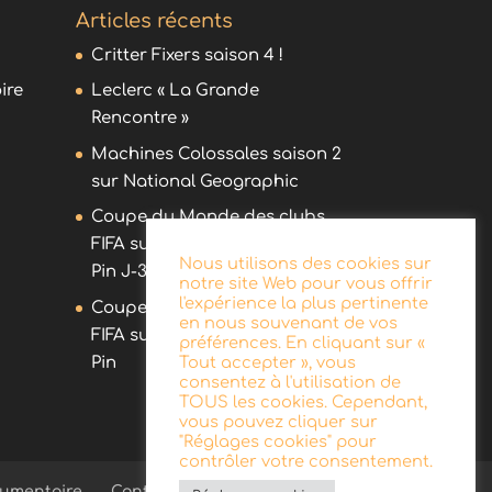
Articles récents
Critter Fixers saison 4 !
ire
Leclerc « La Grande
Rencontre »
Machines Colossales saison 2
sur National Geographic
Coupe du Monde des clubs
FIFA sur DAZN avec Olivier
Nous utilisons des cookies sur
Pin J-30 !
notre site Web pour vous offrir
l'expérience la plus pertinente
Coupe du Monde des clubs
en nous souvenant de vos
FIFA sur DAZN avec Olivier
préférences. En cliquant sur «
Pin
Tout accepter », vous
consentez à l'utilisation de
TOUS les cookies. Cependant,
vous pouvez cliquer sur
"Réglages cookies" pour
contrôler votre consentement.
umentaire
Contact