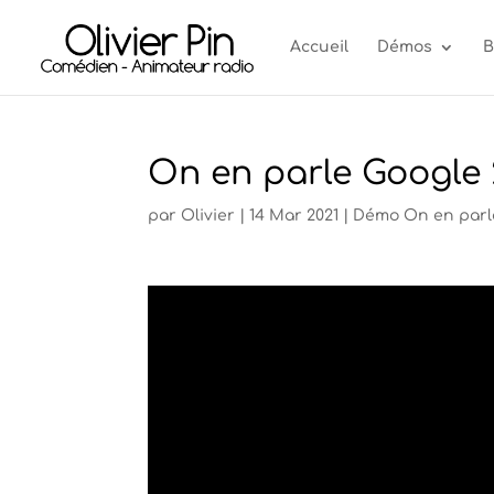
Accueil
Démos
B
On en parle Google 
par
Olivier
|
14 Mar 2021
|
Démo On en parl