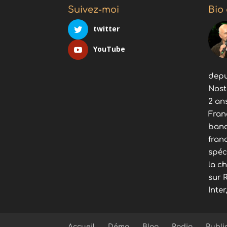
Suivez-moi
Bio
twitter
YouTube
depu
Nost
2 an
Fran
band
fran
spéc
la c
sur 
Inter
Accueil
Démo
Blog
Radio
Publi