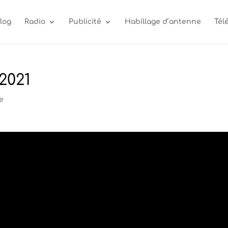
log
Radio
Publicité
Habillage d’antenne
Tél
2021
e