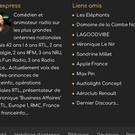
 express
Liens amis
Comédien et
Les Eléphants
animateur radio sur
Domaine de la Combe No
les plus grandes
LAGOODVIBE
antennes nationales
Véronique Le Nir
is 42 ans ! 6 ans RTL, 2 ans
algie, 2 ans RFM, 3 ans NRJ,
Sandrine Millet
s Fun Radio, 3 ans Radio
Apple France
ce... Actuellement voix des
Max Pin
es-annonces de
ceinfo:, opérations
Audiolight Concept
iales RTL, présentateur de
Aéroclub Renault
hronique "Business Affaires"
Dernier Discours…
RTL, Europe 1, RMC, France
, franceinfo:...
cité
Habillage d’antenne
Télévision
Doublage
Doc