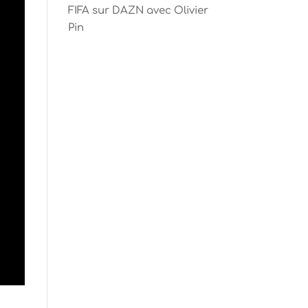
FIFA sur DAZN avec Olivier
Pin