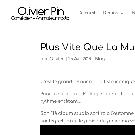
Accueil
Démos
B
Plus Vite Que La M
par
Olivier
|
26 Avr 2018
|
Blog
C’est le grand retour de l’artiste iconiq
Pour la sortie de « Rolling Stone », elle 
rythme entêtant…
Son 11è album studio sortira à l’automne
sur lequel j’ai eu le plaisir de poser ma vo