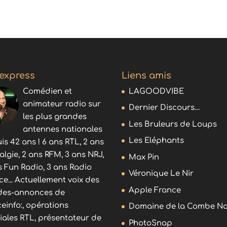
 express
Liens amis
Comédien et
LAGOODVIBE
animateur radio sur
Dernier Discours…
les plus grandes
Les Bruleurs de Loups
antennes nationales
Les Eléphants
is 42 ans ! 6 ans RTL, 2 ans
algie, 2 ans RFM, 3 ans NRJ,
Max Pin
s Fun Radio, 3 ans Radio
Véronique Le Nir
ce... Actuellement voix des
Apple France
es-annonces de
ceinfo:, opérations
Domaine de la Combe No
iales RTL, présentateur de
PhotoSnap