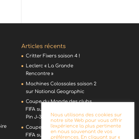
Articles récents
Critter Fixers saison 4 !
Leclerc « La Grande
Rencontre »
Machines Colossales saison 2
sur National Geographic
Coupe du Monde des clubs
FIFA sur DAZN avec Olivier
Nous utilisons des cookies sur
Pin J-30 !
notre site Web pour vous offrir
l'expérience la plus pertinente
ire
Coupe du Monde des clubs
en nous souvenant de vos
FIFA sur DAZN avec Olivier
préférences. En cliquant sur «