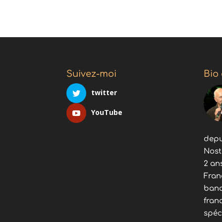
Suivez-moi
Bio
twitter
YouTube
depu
Nost
2 an
Fran
band
fran
spéc