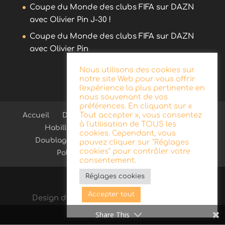
Coupe du Monde des clubs FIFA sur DAZN
avec Olivier Pin J-30 !
Coupe du Monde des clubs FIFA sur DAZN
avec Olivier Pin
Nous utilisons des cookies sur
notre site Web pour vous offrir
l'expérience la plus pertinente en
nous souvenant de vos
préférences. En cliquant sur «
Tout accepter », vous consentez
Accueil
Démo
Blog
Radio
Publicité
à l'utilisation de TOUS les
Habillage d’antenne
Télévision
cookies. Cependant, vous
Doublage
Documentaire
Contact
pouvez cliquer sur "Réglages
cookies" pour contrôler votre
Politique de confidentialité
consentement.
Réglages cookies
Accepter tout
Design de
Elegant Themes
| Propulsé par
WordPress
Share This