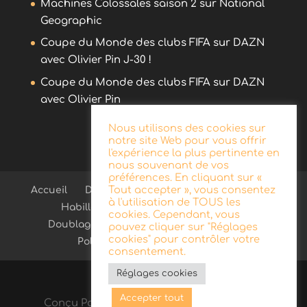
Machines Colossales saison 2 sur National
Geographic
Coupe du Monde des clubs FIFA sur DAZN
avec Olivier Pin J-30 !
Coupe du Monde des clubs FIFA sur DAZN
avec Olivier Pin
Nous utilisons des cookies sur
notre site Web pour vous offrir
l'expérience la plus pertinente en
nous souvenant de vos
préférences. En cliquant sur «
Tout accepter », vous consentez
Accueil
Démo
Blog
Radio
Publicité
à l'utilisation de TOUS les
Habillage d’antenne
Télévision
cookies. Cependant, vous
Doublage
Documentaire
Contact
pouvez cliquer sur "Réglages
cookies" pour contrôler votre
Politique de confidentialité
consentement.
Réglages cookies
Accepter tout
Conçu Par
Elegant Themes
| Propulsé Par