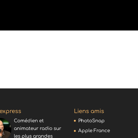
 express
Liens amis
Comédien et
PhotoSnap
animateur radio sur
Apple France
les plus grandes