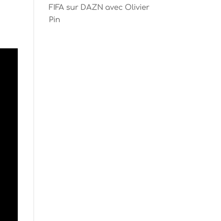
FIFA sur DAZN avec Olivier
Pin