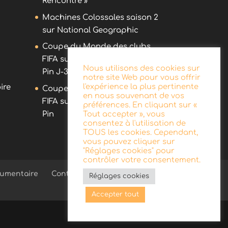
Rencontre »
Machines Colossales saison 2
sur National Geographic
Coupe du Monde des clubs
FIFA sur DAZN avec Olivier
Nous utilisons des cookies sur
Pin J-30 !
notre site Web pour vous offrir
l'expérience la plus pertinente
ire
Coupe du Monde des clubs
en nous souvenant de vos
FIFA sur DAZN avec Olivier
préférences. En cliquant sur «
Pin
Tout accepter », vous
consentez à l'utilisation de
TOUS les cookies. Cependant,
vous pouvez cliquer sur
"Réglages cookies" pour
contrôler votre consentement.
umentaire
Contact
Réglages cookies
Accepter tout