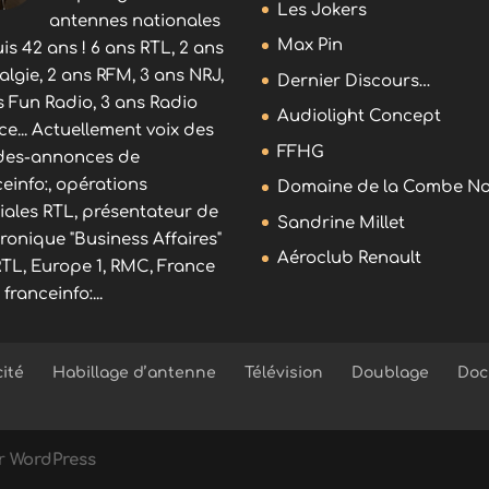
Les Jokers
antennes nationales
Max Pin
is 42 ans ! 6 ans RTL, 2 ans
algie, 2 ans RFM, 3 ans NRJ,
Dernier Discours…
s Fun Radio, 3 ans Radio
Audiolight Concept
ce... Actuellement voix des
FFHG
es-annonces de
ceinfo:, opérations
Domaine de la Combe No
iales RTL, présentateur de
Sandrine Millet
hronique "Business Affaires"
Aéroclub Renault
RTL, Europe 1, RMC, France
, franceinfo:...
cité
Habillage d’antenne
Télévision
Doublage
Doc
ar
WordPress