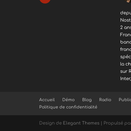
depu
Nost
2 an
Fran
band
fran
spéc
la c
sur 
Inter
Accueil
Démo
Blog
Radio
Publi
Politique de confidentialité
Design de
Elegant Themes
| Propulsé p