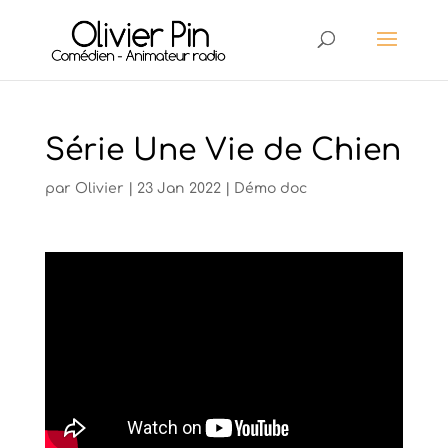
Série Une Vie de Chien
par
Olivier
|
23 Jan 2022
|
Démo doc