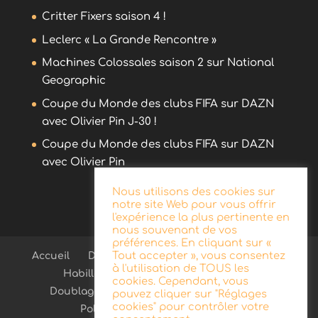
Critter Fixers saison 4 !
Leclerc « La Grande Rencontre »
Machines Colossales saison 2 sur National
Geographic
Coupe du Monde des clubs FIFA sur DAZN
avec Olivier Pin J-30 !
Coupe du Monde des clubs FIFA sur DAZN
avec Olivier Pin
Nous utilisons des cookies sur
notre site Web pour vous offrir
l'expérience la plus pertinente en
nous souvenant de vos
préférences. En cliquant sur «
Tout accepter », vous consentez
Accueil
Démo
Blog
Radio
Publicité
à l'utilisation de TOUS les
Habillage d’antenne
Télévision
cookies. Cependant, vous
Doublage
Documentaire
Contact
pouvez cliquer sur "Réglages
cookies" pour contrôler votre
Politique de confidentialité