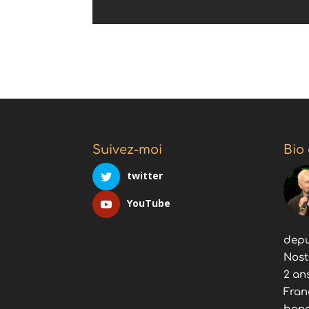
Suivez-moi
Bio
twitter
YouTube
depu
Nost
2 an
Fran