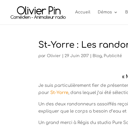
Accueil
Démos
B
St-Yorre : Les rand
par
Olivier
|
29 Juin 2017
|
Blog
,
Publicité
« 
Je suis particulièrement fier de présente
pour
St-Yorre
, dans lequel j’ai été sélect
Un des deux randonneurs assoiffés reçoit
expliquer que le corps a besoin d’eau et
Un grand merci à Régis du studio Pure So