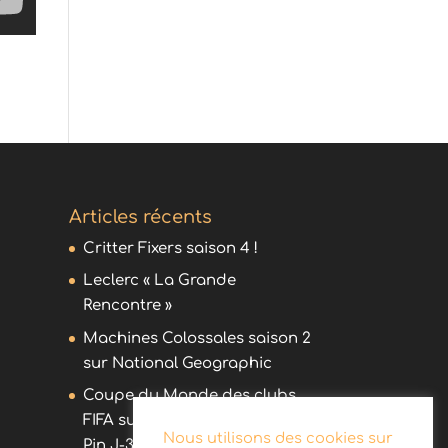
Articles récents
Critter Fixers saison 4 !
Leclerc « La Grande
Rencontre »
Machines Colossales saison 2
sur National Geographic
Coupe du Monde des clubs
FIFA sur DAZN avec Olivier
Nous utilisons des cookies sur
Pin J-30 !