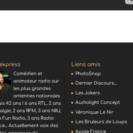
 express
Liens amis
Comédien et
PhotoSnap
animateur radio sur
Dernier Discours…
les plus grandes
Les Jokers
antennes nationales
Audiolight Concept
is 42 ans ! 6 ans RTL, 2 ans
algie, 2 ans RFM, 3 ans NRJ,
Véronique Le Nir
s Fun Radio, 3 ans Radio
Les Bruleurs de Loups
ce... Actuellement voix des
Apple France