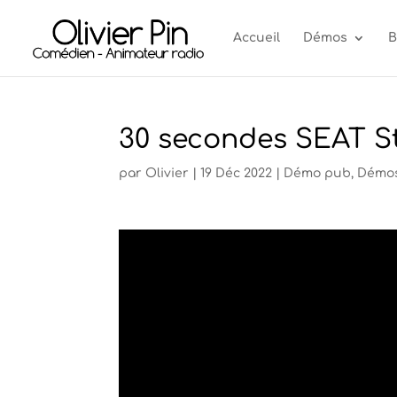
Accueil
Démos
B
30 secondes SEAT S
par
Olivier
|
19 Déc 2022
|
Démo pub
,
Démo