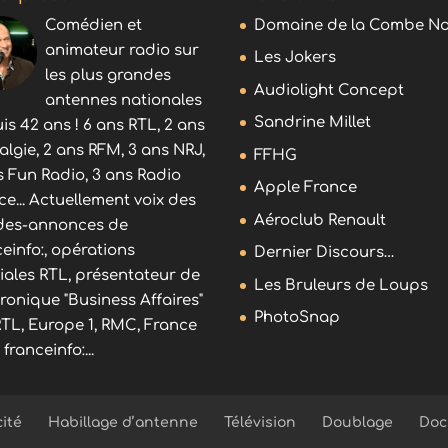
Comédien et
Domaine de la Combe No
animateur radio sur
Les Jokers
les plus grandes
Audiolight Concept
antennes nationales
Sandrine Millet
is 42 ans ! 6 ans RTL, 2 ans
algie, 2 ans RFM, 3 ans NRJ,
FFHG
s Fun Radio, 3 ans Radio
Apple France
ce... Actuellement voix des
Aéroclub Renault
es-annonces de
ceinfo:, opérations
Dernier Discours…
iales RTL, présentateur de
Les Bruleurs de Loups
hronique "Business Affaires"
PhotoSnap
RTL, Europe 1, RMC, France
, franceinfo:...
cité
Habillage d’antenne
Télévision
Doublage
Doc