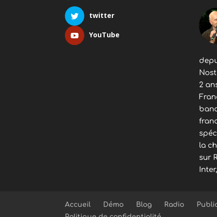
twitter
YouTube
depu
Nost
2 an
Fran
band
fran
spéc
la c
sur 
Inter
Accueil
Démo
Blog
Radio
Publi
Politique de confidentialité