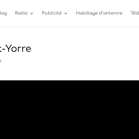
log
Radio
Publicité
Habillage d’antenne
Tél
t-Yorre
s