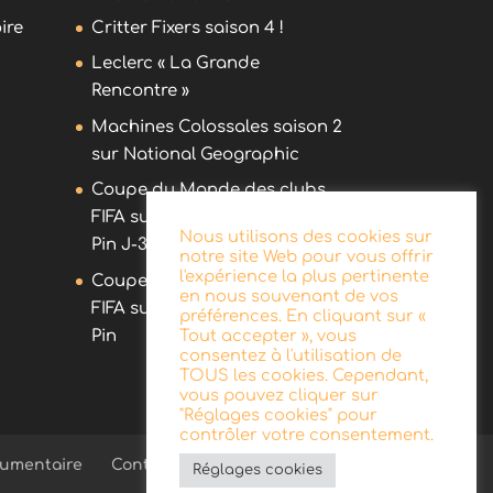
ire
Critter Fixers saison 4 !
Leclerc « La Grande
Rencontre »
Machines Colossales saison 2
sur National Geographic
Coupe du Monde des clubs
FIFA sur DAZN avec Olivier
Nous utilisons des cookies sur
Pin J-30 !
notre site Web pour vous offrir
l'expérience la plus pertinente
Coupe du Monde des clubs
en nous souvenant de vos
FIFA sur DAZN avec Olivier
préférences. En cliquant sur «
Pin
Tout accepter », vous
consentez à l'utilisation de
TOUS les cookies. Cependant,
vous pouvez cliquer sur
"Réglages cookies" pour
contrôler votre consentement.
umentaire
Contact
Réglages cookies