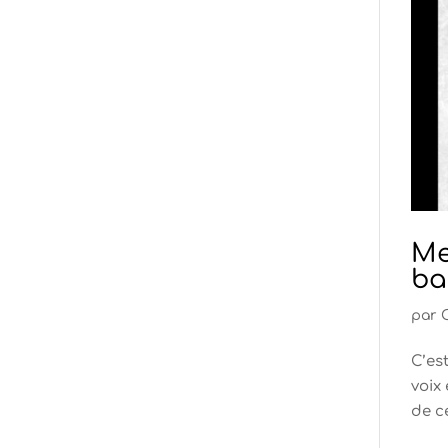
Me
ba
par
C’es
voix
de ce