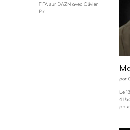
FIFA sur DAZN avec Olivier
Pin
Me
par
Le 1
41 b
pour