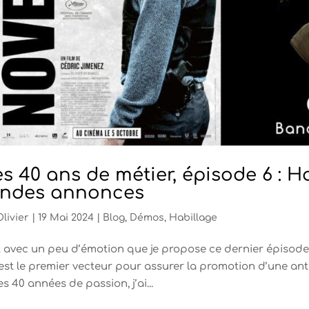
s 40 ans de métier, épisode 6 : H
ndes annonces
Olivier
|
19 Mai 2024
|
Blog
,
Démos
,
Habillage
t avec un peu d’émotion que je propose ce dernier épisod
 est le premier vecteur pour assurer la promotion d’une ant
s 40 années de passion, j’ai...