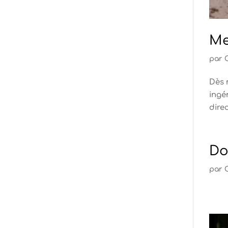
Me
par
Dès 
ingé
direc
Do
par