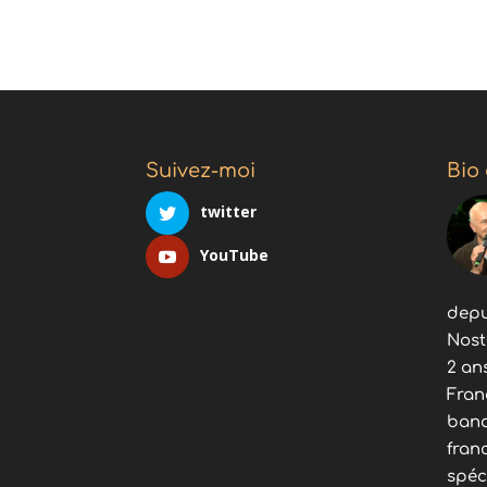
Suivez-moi
Bio
twitter
YouTube
depu
Nost
2 an
Fran
band
fran
spéc