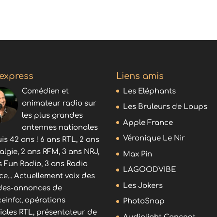
 express
Liens amis
Comédien et
Les Eléphants
animateur radio sur
Les Bruleurs de Loups
les plus grandes
Apple France
antennes nationales
Véronique Le Nir
is 42 ans ! 6 ans RTL, 2 ans
algie, 2 ans RFM, 3 ans NRJ,
Max Pin
s Fun Radio, 3 ans Radio
LAGOODVIBE
ce... Actuellement voix des
Les Jokers
es-annonces de
ceinfo:, opérations
PhotoSnap
iales RTL, présentateur de