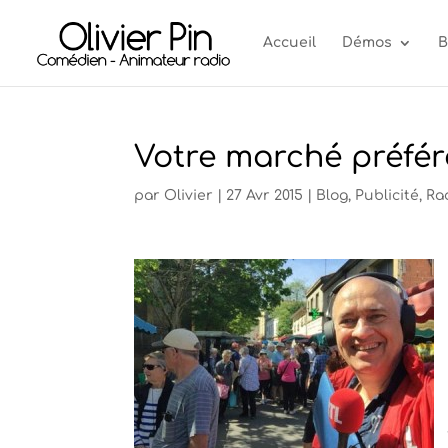
Accueil
Démos
B
Votre marché préfé
par
Olivier
|
27 Avr 2015
|
Blog
,
Publicité
,
Ra