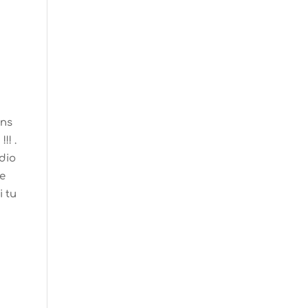
ons
!! .
adio
te
i tu