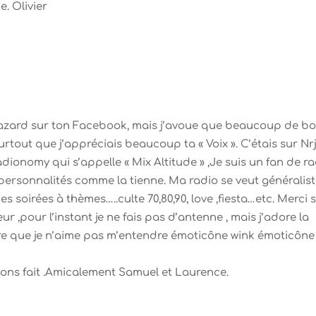
. Olivier
r hazard sur ton Facebook, mais j’avoue que beaucoup de b
out que j’appréciais beaucoup ta « Voix ». C’étais sur Nrj !
radionomy qui s’appelle « Mix Altitude » ,Je suis un fan de r
ersonnalités comme la tienne. Ma radio se veut généralis
es soirées à thèmes…..culte 70,80,90, love ,fiesta…etc. Merci s
ur ,pour l’instant je ne fais pas d’antenne , mais j’adore la
re que je n’aime pas m’entendre émoticône wink émoticône
vons fait .Amicalement Samuel et Laurence.