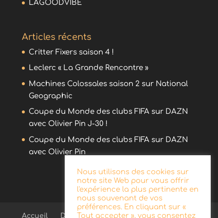
LAGOODVIBE
Articles récents
Critter Fixers saison 4 !
Leclerc « La Grande Rencontre »
Machines Colossales saison 2 sur National
Geographic
Coupe du Monde des clubs FIFA sur DAZN
avec Olivier Pin J-30 !
Coupe du Monde des clubs FIFA sur DAZN
avec Olivier Pin
Nous utilisons des cookies sur
notre site Web pour vous offrir
l'expérience la plus pertinente en
nous souvenant de vos
préférences. En cliquant sur «
Tout accepter », vous consentez
Accueil
Démo
Blog
Radio
Publicité