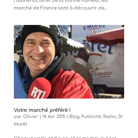
l’authenticité et de la bonne humeur, les
marché de France sont à découvrir de...
Votre marché préféré !
par
Olivier
|
14 Avr 2015
|
Blog
,
Publicité
,
Radio
,
St
Morêt